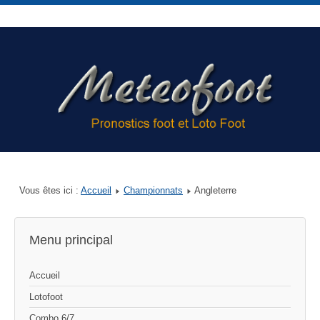
Vous êtes ici :
Accueil
Championnats
Angleterre
Menu principal
Accueil
Lotofoot
Combo 6/7