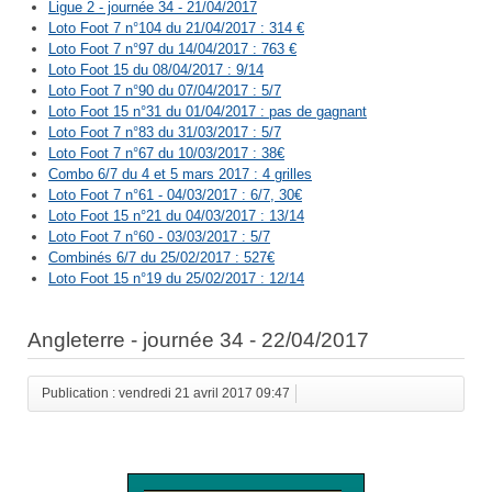
Ligue 2 - journée 34 - 21/04/2017
Loto Foot 7 n°104 du 21/04/2017 : 314 €
Loto Foot 7 n°97 du 14/04/2017 : 763 €
Loto Foot 15 du 08/04/2017 : 9/14
Loto Foot 7 n°90 du 07/04/2017 : 5/7
Loto Foot 15 n°31 du 01/04/2017 : pas de gagnant
Loto Foot 7 n°83 du 31/03/2017 : 5/7
Loto Foot 7 n°67 du 10/03/2017 : 38€
Combo 6/7 du 4 et 5 mars 2017 : 4 grilles
Loto Foot 7 n°61 - 04/03/2017 : 6/7, 30€
Loto Foot 15 n°21 du 04/03/2017 : 13/14
Loto Foot 7 n°60 - 03/03/2017 : 5/7
Combinés 6/7 du 25/02/2017 : 527€
Loto Foot 15 n°19 du 25/02/2017 : 12/14
Angleterre - journée 34 - 22/04/2017
Publication : vendredi 21 avril 2017 09:47