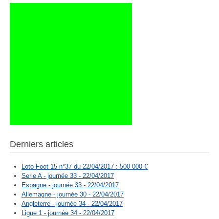
Derniers articles
Loto Foot 15 n°37 du 22/04/2017 : 500 000 €
Serie A - journée 33 - 22/04/2017
Espagne - journée 33 - 22/04/2017
Allemagne - journée 30 - 22/04/2017
Angleterre - journée 34 - 22/04/2017
Ligue 1 - journée 34 - 22/04/2017