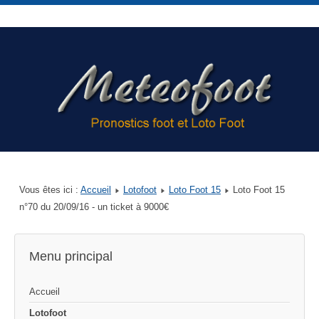
Vous êtes ici :
Accueil
Lotofoot
Loto Foot 15
Loto Foot 15
n°70 du 20/09/16 - un ticket à 9000€
Menu principal
Accueil
Lotofoot