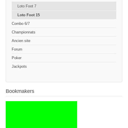
Loto Foot 7
Loto Foot 15
Combo 6/7
Championnats
Ancien site
Forum
Poker
Jackpots
Bookmakers