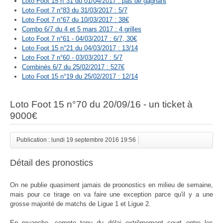
Loto Foot 15 n°31 du 01/04/2017 : pas de gagnant
Loto Foot 7 n°83 du 31/03/2017 : 5/7
Loto Foot 7 n°67 du 10/03/2017 : 38€
Combo 6/7 du 4 et 5 mars 2017 : 4 grilles
Loto Foot 7 n°61 - 04/03/2017 : 6/7, 30€
Loto Foot 15 n°21 du 04/03/2017 : 13/14
Loto Foot 7 n°60 - 03/03/2017 : 5/7
Combinés 6/7 du 25/02/2017 : 527€
Loto Foot 15 n°19 du 25/02/2017 : 12/14
Loto Foot 15 n°70 du 20/09/16 - un ticket à
9000€
Publication : lundi 19 septembre 2016 19:56
Détail des pronostics
On ne publie quasiment jamais de proonostics en milieu de semaine,
mais pour ce tirage on va faire une exception parce qu'il y a une
grosse majorité de matchs de Ligue 1 et Ligue 2.
En revanche, compte tenu du délai extrêmement court entre les