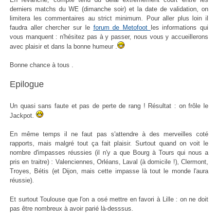
derniers matchs du WE (dimanche soir) et la date de validation, on
limitera les commentaires au strict minimum. Pour aller plus loin il
faudra aller chercher sur le
forum de Metofoot
les informations qui
vous manquent : n'hésitez pas à y passer, nous vous y accueillerons
avec plaisir et dans la bonne humeur .
Bonne chance à tous .
Epilogue
Un quasi sans faute et pas de perte de rang ! Résultat : on frôle le
Jackpot.
En même temps il ne faut pas s'attendre à des merveilles coté
rapports, mais malgré tout ça fait plaisir. Surtout quand on voit le
nombre d'impasses réussies (il n'y a que Bourg à Tours qui nous a
pris en traitre) : Valenciennes, Orléans, Laval (à domicile !), Clermont,
Troyes, Bétis (et Dijon, mais cette impasse là tout le monde l'aura
réussie).
Et surtout Toulouse que l'on a osé mettre en favori à Lille : on ne doit
pas être nombreux à avoir parié là-desssus.